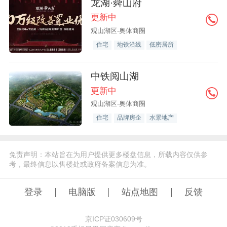
龙湖·舜山府
更新中
观山湖区-奥体商圈
住宅
地铁沿线
低密居所
中铁阅山湖
更新中
观山湖区-奥体商圈
住宅
品牌房企
水景地产
免责声明：本站旨在为用户提供更多楼盘信息，所载内容仅供参
考，最终信息以售楼处或政府备案信息为准。
登录
电脑版
站点地图
反馈
京ICP证030609号