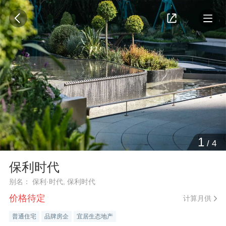
1
/
4
保利时代
别名： 保利·时代, 保利时代
价格待定
计算月供
普通住宅
品牌房企
宜居生态地产