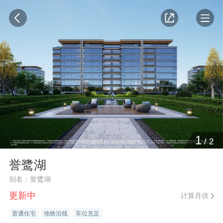
1
/
2
誉鹭湖
别名：誉鹭湖
更新中
计算月供
普通住宅
地铁沿线
车位充足