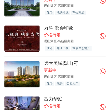
观山湖区-高新区商圈
住宅
地铁沿线
车位充足
万科·都会印象
价格待定
观山湖区-高新区商圈
住宅
地铁沿线
宜居生态地产
远大美域|观山府
更新中
观山湖区-高新区商圈
住宅
现房
公园地产
富力华庭
价格待定