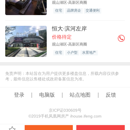
观山湖区-高新区商圈
住宅
品牌房企
交通便利
恒大·滨河左岸
价格待定
观山湖区-高新区商圈
住宅
小户型
水景地产
免责声明：本站旨在为用户提供更多楼盘信息，所载内容仅供参
考，最终信息以售楼处或政府备案信息为准。
登录
电脑版
站点地图
反馈
京ICP证030609号
©️2019手机凤凰网房产 ihouse.ifeng.com