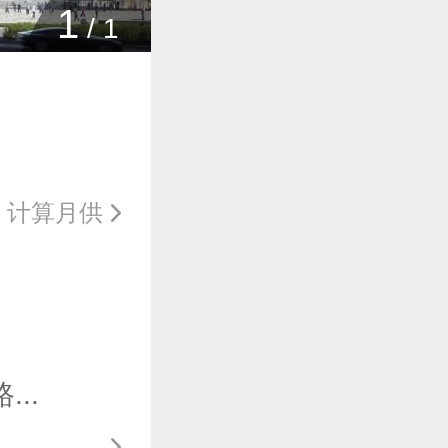
1
/
1
计算月供
..