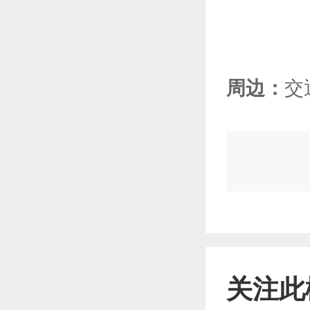
周边：
交
关注此