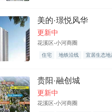
美的·璟悦风华
更新中
花溪区-小河商圈
住宅
地铁沿线
宜居生态地
贵阳·融创城
更新中
花溪区-小河商圈