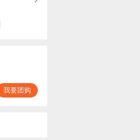
知
我要团购