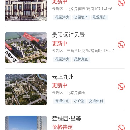
更新中
云岩区 - 北京路商圈/建面107-141m²
花园洋房
公园地产
景观居所
贵阳远洋风景
更新中
云岩区 - 三马片区商圈/建面97-126m²
花园洋房
品牌房企
云上九州
更新中
云岩区 - 北京路商圈
普通住宅
小户型
交通便利
碧桂园·星荟
价格待定