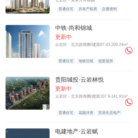
云岩区 - 未来方舟商圈
普通住宅
共有产权房
交通便利
中铁·尚和锦城
更新中
云岩区 - 北京路商圈/建面97.43-209.24m²
普通住宅
地铁沿线
低密居所
贵阳城投·云岩林悦
更新中
云岩区 - 北京路商圈/建面107.9-141.91m²
普通住宅
花园洋房
宜居生态地产
电建地产·云岩赋