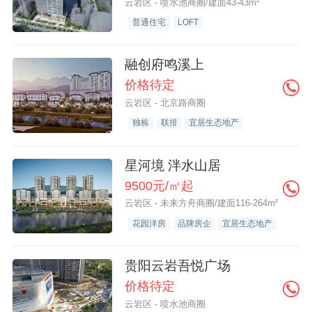
云岩区 - 喷水池商圈/建面43-43m²
普通住宅
LOFT
融创府鸣溪上
价格待定
云岩区 - 北京路商圈
独栋
联排
宜居生态地产
星河境 泮水山居
9500元/㎡起
云岩区 - 未来方舟商圈/建面116-264m²
花园洋房
品牌房企
宜居生态地产
贵阳云岩吾悦广场
价格待定
云岩区 - 喷水池商圈