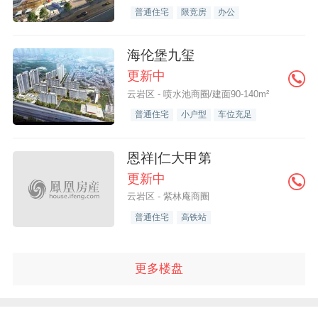
普通住宅
限竞房
办公
海伦堡九玺
更新中
云岩区 - 喷水池商圈/建面90-140m²
普通住宅
小户型
车位充足
恩祥|仁大甲第
更新中
云岩区 - 紫林庵商圈
普通住宅
高铁站
更多楼盘