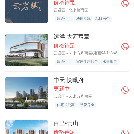
价格待定
云岩区 - 北京路商圈
普通住宅
地铁沿线
品牌房企
远洋·大河宸章
价格待定
云岩区 - 未来方舟商圈/建面94-143m²
普通住宅
宜居生态地产
水景地产
中天·悦曦府
更新中
云岩区 - 未来方舟商圈
住宅式公寓
品牌房企
百里•云山
价格待定