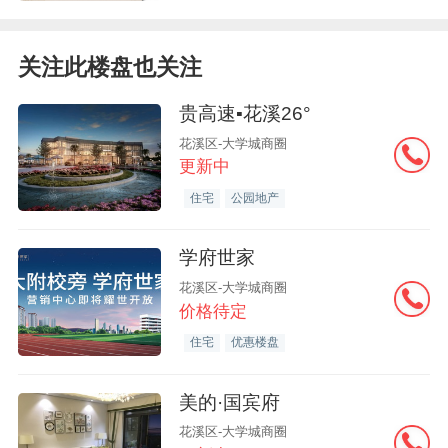
关注此楼盘也关注
贵高速▪花溪26°
花溪区-大学城商圈
更新中
住宅
公园地产
学府世家
花溪区-大学城商圈
价格待定
住宅
优惠楼盘
美的·国宾府
花溪区-大学城商圈